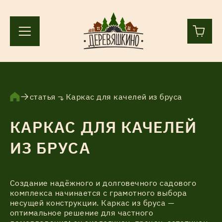
+7 (812) 244-36-44
+7 (911) 836-98-55
статья
Каркас для качелей из бруса
КАРКАС ДЛЯ КАЧЕЛЕЙ
Ленинградская область, Всеволожский р-н, пос.
Лесколово, земля Аньялово.
ИЗ БРУСА
ПН-ПТ 9:00 – 17:00
Каталог
Создание надёжного и долговечного садового
комплекса начинается с грамотного выбора
несущей конструкции. Каркас из бруса —
оптимальное решение для частного
Услуги