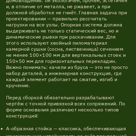
домовладения: он экологичен, прочен, эстетичен
и, в отличие от металла, не ржавеет, а при
должной обработке не гниёт. Главная задача при
Акции
проектировании — правильно рассчитать
нагрузки на все узлы. Опорная система должна
выдерживать не только статический вес, но и
Соглашение об обработке
Статьи
динамические рывки при раскачивании. Для
персональных данных
этого используют хвойный пиломатериал
камерной сушки (сосна, лиственница) сечением
Соглашение об обработке
не менее 100×100 мм для вертикальных стоек и
О компании
персональных данных
150×50 мм для горизонтальных перекладин.
Важно понимать: качели из бруса — это не просто
набор деталей, а инженерная конструкция, где
Контакты
каждый элемент работает на сжатие, изгиб и
кручение.
Перед сборкой обязательно разрабатывают
чертёж с точной привязкой всех сопряжений. По
форме основания различают несколько типов
конструкций:
А-образная стойка — классика, обеспечивающая