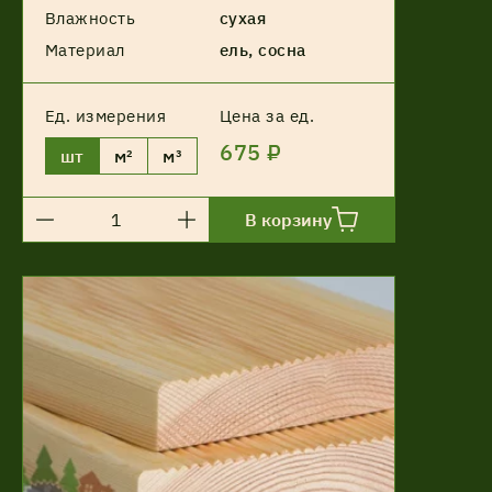
Влажность
сухая
Материал
ель, сосна
Ед. измерения
Цена за ед.
675 ₽
шт
м²
м³
В корзину