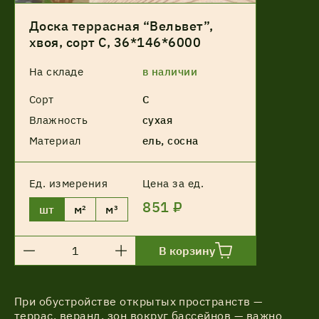
Доска террасная “Вельвет”,
хвоя, сорт С, 36*146*6000
На складе
в наличии
Сорт
С
Влажность
сухая
Материал
ель, сосна
Ед. измерения
Цена за ед.
851 ₽
шт
м²
м³
В корзину
При обустройстве открытых пространств —
террас, веранд, зон вокруг бассейнов — важно