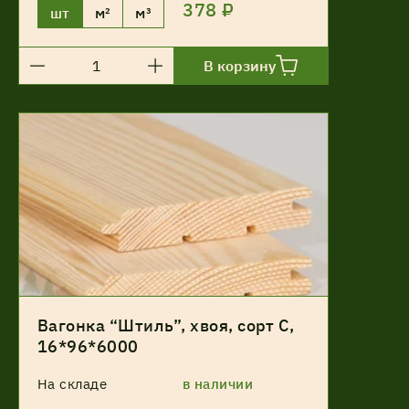
378 ₽
шт
м²
м³
В корзину
Вагонка “Штиль”, хвоя, сорт С,
16*96*6000
На складе
в наличии