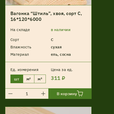
Вагонка “Штиль”, хвоя, сорт С,
16*120*6000
На складе
в наличии
Сорт
С
Влажность
сухая
Материал
ель, сосна
Ед. измерения
Цена за ед.
311 ₽
шт
м²
м³
В корзину