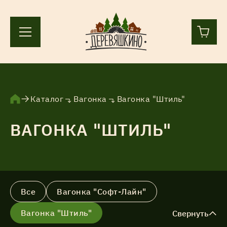
+7 (812) 244-36-44
+7 (911) 836-98-55
Каталог
Вагонка
Вагонка "Штиль"
ВАГОНКА "ШТИЛЬ"
Ленинградская область, Всеволожский р-н, пос.
Лесколово, земля Аньялово.
ПН-ПТ 9:00 – 17:00
Каталог
Все
Вагонка "Софт-Лайн"
Вагонка "Штиль"
Свернуть
Услуги