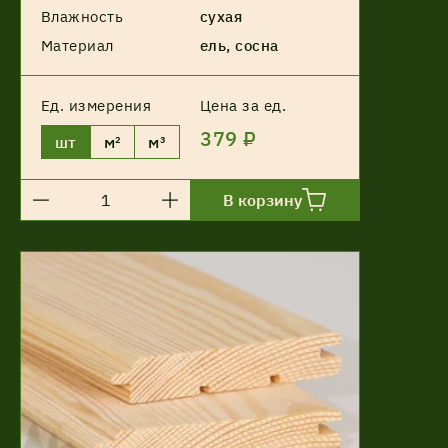
Влажность
сухая
Материал
ель, сосна
Ед. измерения
Цена за ед.
379 ₽
шт
м²
м³
В корзину