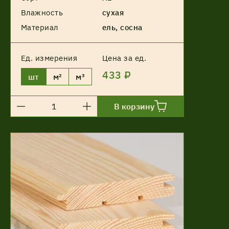
Влажность
сухая
Материал
ель, сосна
Ед. измерения
Цена за ед.
433 ₽
шт
м²
м³
В корзину