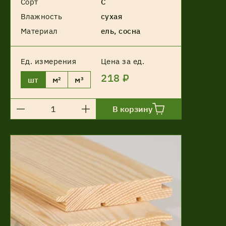
Сорт
С
Влажность
сухая
Материал
ель, сосна
Ед. измерения
Цена за ед.
218 ₽
шт
м²
м³
В корзину