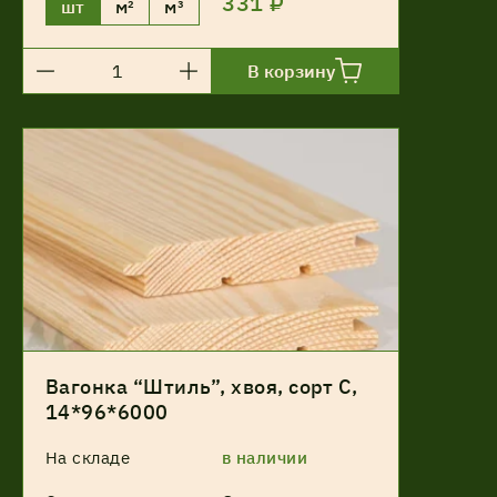
331 ₽
шт
м²
м³
В корзину
Вагонка “Штиль”, хвоя, сорт С,
14*96*6000
На складе
в наличии