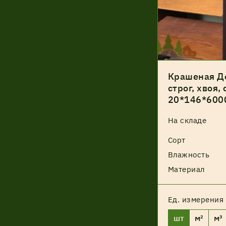
Крашеная До
строг, хвоя, 
20*146*600
На складе
Сорт
Влажность
Материал
Ед. измерения
шт
м²
м³