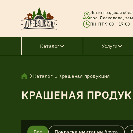
Ленинградская обла
пос. Лесколово, зем
ПН-ПТ 9:00 – 17:00
Каталог
Услуги
Брус
Каталог
Крашеная продукция
Брусок
КРАШЕНАЯ ПРОДУ
Вагонка
Доска
Доска тонкопиленная
Все
Покраска имитации бруса