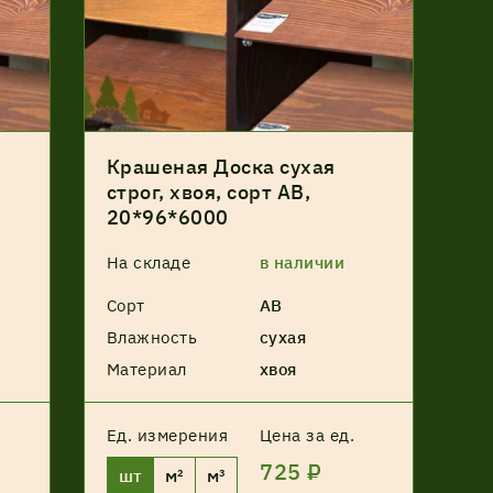
Крашеная Доска сухая
строг, хвоя, сорт АВ,
20*96*6000
На складе
в наличии
Сорт
АВ
Влажность
сухая
Материал
хвоя
Ед. измерения
Цена за ед.
725 ₽
шт
м²
м³