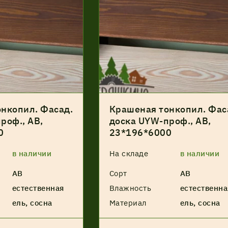
нкопил. Фасад.
Крашеная тонкопил. Фас
роф., АВ,
доска UYW-проф., АВ,
0
23*196*6000
в наличии
На складе
в наличии
АВ
Сорт
АВ
естественная
Влажность
естественна
ель, сосна
Материал
ель, сосна