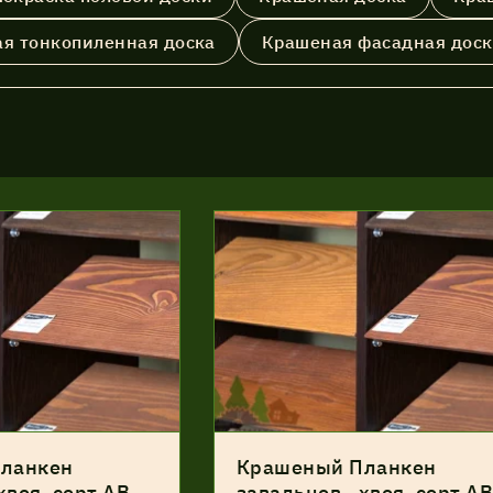
я тонкопиленная доска
Крашеная фасадная доск
Соглашение об обработке
персональных данных
Соглашение об обработке
персональных данных
ланкен
Крашеный Планкен
хвоя, сорт АВ,
завальцов., хвоя, сорт АВ