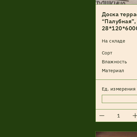
Доска терра
“Палубная”, 
28*120*600
На складе
Сорт
Влажность
Материал
Ед. измерения