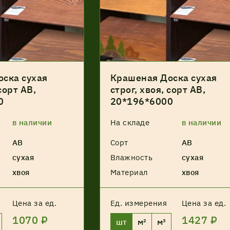
ска сухая
Крашеная Доска сухая
сорт АВ,
строг, хвоя, сорт АВ,
0
20*196*6000
в наличии
На складе
в наличии
АВ
Сорт
АВ
сухая
Влажность
сухая
хвоя
Материал
хвоя
Цена за ед.
Ед. измерения
Цена за ед.
1070 ₽
1427 ₽
шт
м²
м³