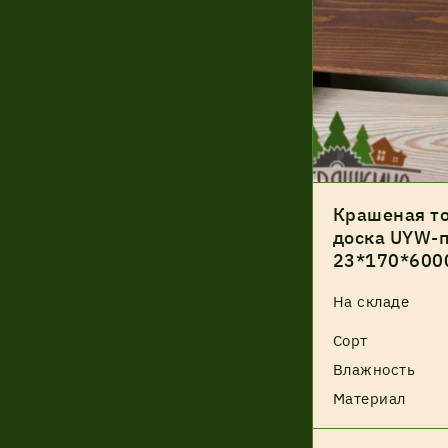
Крашеная то
доска UYW-п
23*170*600
На складе
Сорт
Влажность
Материал