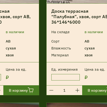
сная
Доска террасная
хвоя, сорт АВ,
“Палубная”, хвоя, сорт А
0
36*146*6000
в наличии
На складе
в наличии
АВ
Сорт
АВ
сухая
Влажность
сухая
хвоя
Материал
хвоя
Цена за ед.
Ед. измерения
Цена за ед.
₽
₽
В корзину
В корзину