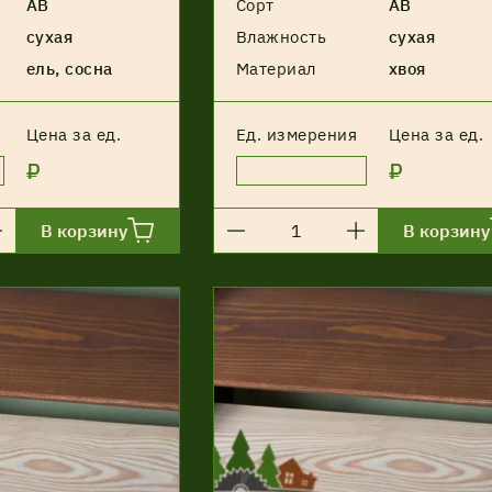
АВ
Сорт
АВ
сухая
Влажность
сухая
ель, сосна
Материал
хвоя
Цена за ед.
Ед. измерения
Цена за ед.
₽
₽
В корзину
В корзину