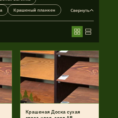
а
Крашеный планкен
Свернуть
Крашеная Доска сухая
,
строг, хвоя, сорт АВ,