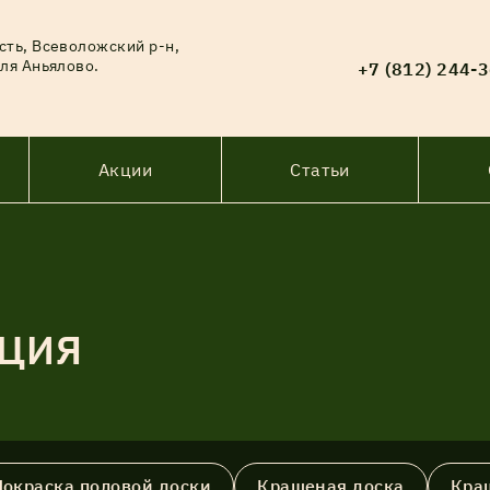
сть, Всеволожский р-н,
ля Аньялово.
+7 (812) 244-
Акции
Статьи
КЦИЯ
Покраска половой доски
Крашеная доска
Кра