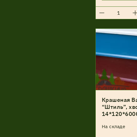
Крашеная В
“Штиль”, хво
14*120*600
На складе