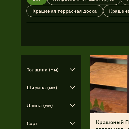
Имитация бруса
Крашеная террасная доска
Крашена
Крашеная продукция
Планкен
Рейка
Террасная доска
Толщина (мм)
Фасадная доска
Ширина (мм)
Длина (мм)
Крашеный П
Сорт
завальцов., 