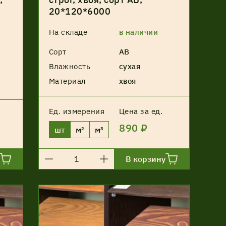
20*120*6000
На складе
в наличии
Сорт
АВ
Влажность
сухая
Материал
хвоя
Ед. измерения
Цена за ед.
890 ₽
шт
м²
м³
В корзину