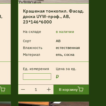
Крашеная тонкопил. Фасад.
В,
доска UYW-проф., АВ,
23*146*6000
На складе
в наличии
Сорт
АВ
Влажность
естественная
Материал
ель, сосна
Ед. измерения
Цена за ед.
₽
В корзину