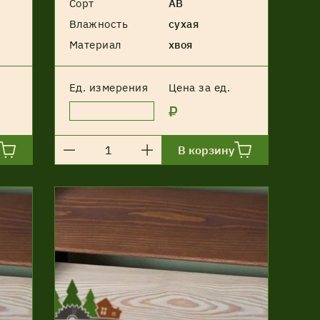
Сорт
АВ
Влажность
сухая
Материал
хвоя
Ед. измерения
Цена за ед.
₽
В корзину