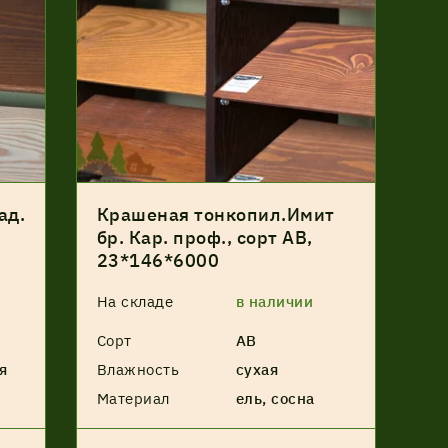
ад.
Крашеная тонкопил.Имит
бр. Кар. проф., сорт АВ,
23*146*6000
На складе
в наличии
Сорт
АВ
я
Влажность
сухая
Материал
ель, сосна