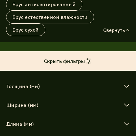
Брус антисептированный
Акции
Брус естественной влажности
Брус сухой
Свернуть
Соглашение об обработке
Статьи
персональных данных
Соглашение об обработке
О компании
персональных данных
Скрыть фильтры
Контакты
Толщина (мм)
Ширина (мм)
Длина (мм)