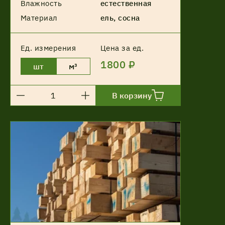
Влажность
естественная
Материал
ель, сосна
Ед. измерения
Цена за ед.
1800 ₽
шт
м³
В корзину