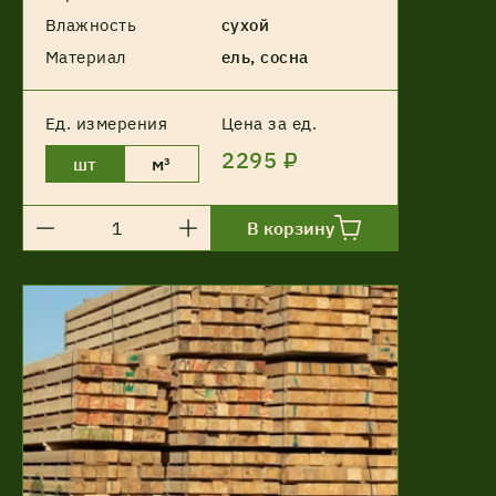
Влажность
сухой
Материал
ель, сосна
Ед. измерения
Цена за ед.
2295 ₽
шт
м³
В корзину