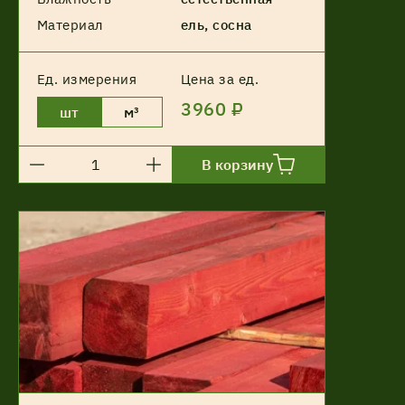
Материал
ель, сосна
Ед. измерения
Цена за ед.
3960 ₽
шт
м³
В корзину