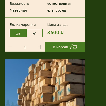
Влажность
естественная
Материал
ель, сосна
Ед. измерения
Цена за ед.
3600 ₽
шт
м³
В корзину