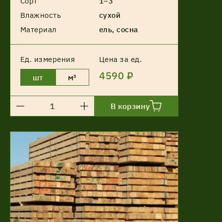
Сорт
1–3
Влажность
сухой
Материал
ель, сосна
Ед. измерения
Цена за ед.
4590 ₽
шт
м³
В корзину