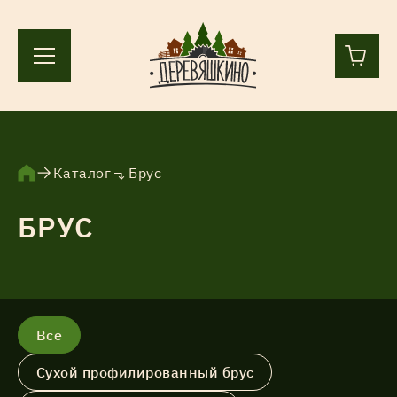
+7 (812) 244-36-44
+7 (911) 836-98-55
Каталог
Брус
БРУС
Ленинградская область, Всеволожский р-н, пос.
Лесколово, земля Аньялово.
ПН-ПТ 9:00 – 17:00
Каталог
Все
Сухой профилированный брус
Услуги