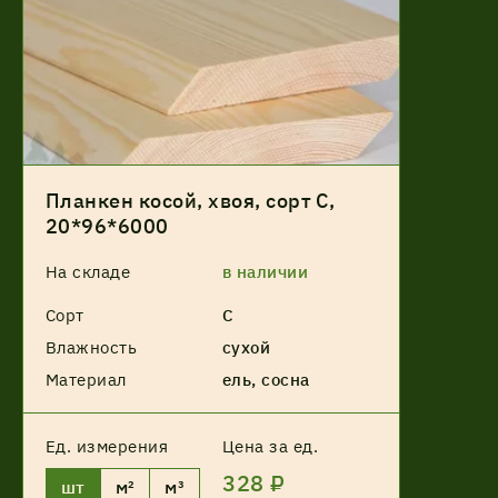
Планкен косой, хвоя, сорт С,
20*96*6000
На складе
в наличии
Сорт
С
Влажность
сухой
Материал
ель, сосна
Ед. измерения
Цена за ед.
328 ₽
шт
м²
м³