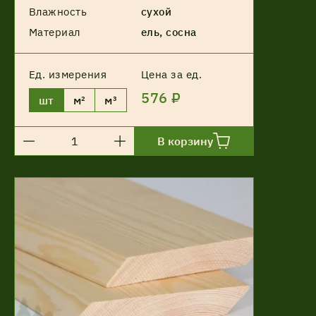
Влажность
сухой
Материал
ель, сосна
Ед. измерения
Цена за ед.
576 ₽
шт
м²
м³
В корзину