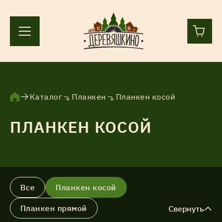
+7 (812) 244-36-44
+7 (911) 836-98-55
Каталог
Планкен
Планкен косой
ПЛАНКЕН КОСОЙ
Ленинградская область, Всеволожский р-н, пос.
Лесколово, земля Аньялово.
ПН-ПТ 9:00 – 17:00
Каталог
Все
Планкен косой
Планкен прямой
Свернуть
Услуги