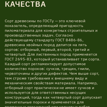
КАЧЕСТВА
Акции
Сорт древесины по ГОСТу — это ключевой
показатель, определяющий пригодность
Соглашение об обработке
Статьи
пиломатериала для конкретных строительных и
персональных данных
производственных задач. Согласно
Соглашение об обработке
действующему стандарту ГОСТ 8486-86,
О компании
персональных данных
древесина хвойных пород делится на пять
сортов: отборный, первый, второй, третий и
четвертый. Для лиственных пород применяется
ГОСТ 2695-83, который устанавливает три сорта.
Контакты
Каждый сорт регламентирует допустимое
количество пороков: сучков, трещин, гнили,
червоточины и других дефектов. Чем выше сорт,
тем строже требования к внешнему виду и
механическим свойствам материала. Например,
отборный сорт практически не имеет сучков и
используется для ответственных несущих
конструкций, тогда как четвертый сорт допускает
значительные пороки и применяется для
временных ограждений или черновых работ.