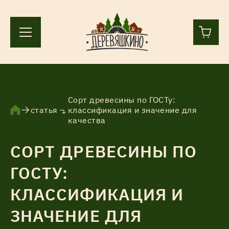
+7 (812) 244-36-44
+7 (911) 836-98-55
Сорт древесины по ГОСТу:
статья
классификация и значение для
качества
Ленинградская область, Всеволожский р-н, пос.
Лесколово, земля Аньялово.
СОРТ ДРЕВЕСИНЫ ПО
ПН-ПТ 9:00 – 17:00
ГОСТУ:
Каталог
КЛАССИФИКАЦИЯ И
ЗНАЧЕНИЕ ДЛЯ
Услуги