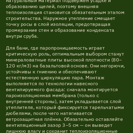
натуральный материал подвержен усадке и
образованию щелей, поэтому внешняя
теплоизоляция становится обязательным этапом
Акции
строительства. Наружное утепление смещает
точку росы в слой изоляции, предотвращая
промерзание стен и образование конденсата
Соглашение об обработке
Статьи
внутри сруба.
персональных данных
Для бани, где паропроницаемость играет
Соглашение об обработке
критическую роль, оптимальным выбором станут
О компании
персональных данных
минераловатные плиты высокой плотности (80–
120 кг/м3) на базальтовой основе. Они негорючи,
устойчивы к гниению и обеспечивают
Контакты
естественную циркуляцию пара. Монтаж
выполняется по технологии навесного
вентилируемого фасада: сначала монтируется
пароизоляционная мембрана (только с
внутренней стороны), затем укладывается слой
утеплителя, который фиксируется тарельчатыми
дюбелями, после чего натягивается
ветрозащитная плёнка. Обязательно оставляйте
вентиляционный зазор 3–5 см — он выведет
лишнюю влагу и сохранит теплоизоляционные