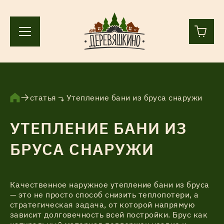
+7 (812) 244-36-44
+7 (911) 836-98-55
статья
Утепление бани из бруса снаружи
УТЕПЛЕНИЕ БАНИ ИЗ
Ленинградская область, Всеволожский р-н, пос.
Лесколово, земля Аньялово.
БРУСА СНАРУЖИ
ПН-ПТ 9:00 – 17:00
Каталог
Качественное наружное утепление бани из бруса
— это не просто способ снизить теплопотери, а
стратегическая задача, от которой напрямую
зависит долговечность всей постройки. Брус как
Услуги