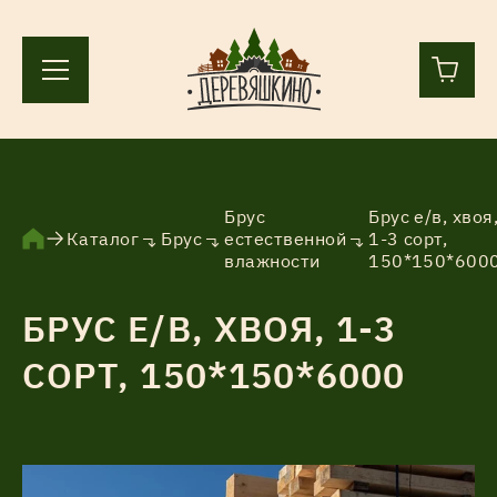
+7 (812) 244-36-44
+7 (911) 836-98-55
Брус
Брус е/в, хвоя
Каталог
Брус
естественной
1-3 сорт,
влажности
150*150*600
Ленинградская область, Всеволожский р-н, пос.
Лесколово, земля Аньялово.
БРУС Е/В, ХВОЯ, 1-3
ПН-ПТ 9:00 – 17:00
СОРТ, 150*150*6000
Каталог
Услуги