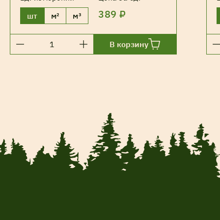
389 ₽
шт
м²
м³
В корзину