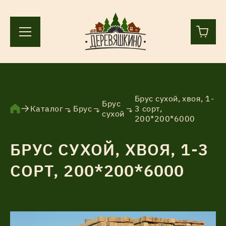
+7 (812) 244-36-44
+7 (911) 836-98-55
Брус сухой, хвоя, 1-
Брус
Каталог
Брус
3 сорт,
сухой
200*200*6000
Ленинградская область, Всеволожский р-н, пос.
Лесколово, земля Аньялово.
БРУС СУХОЙ, ХВОЯ, 1-3
ПН-ПТ 9:00 – 17:00
СОРТ, 200*200*6000
Каталог
Услуги