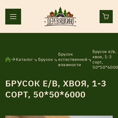
+7 (812) 244-36-44
+7 (911) 836-98-55
Брусок е/в,
Брусок
хвоя, 1-3
Каталог
Брусок
естественной
сорт,
Ленинградская область, Всеволожский р-н, пос.
влажности
50*50*600
Лесколово, земля Аньялово.
ПН-ПТ 9:00 – 17:00
БРУСОК Е/В, ХВОЯ, 1-3
СОРТ, 50*50*6000
Каталог
Услуги