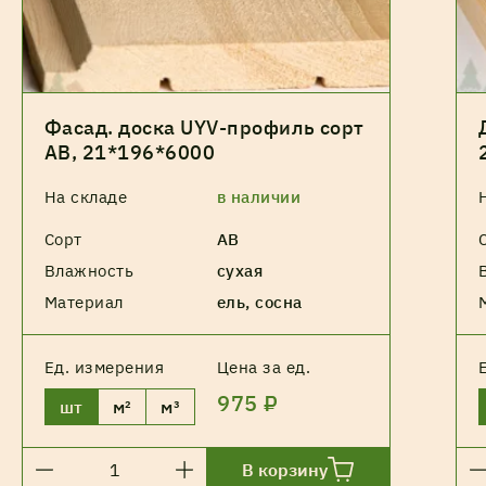
Фасад. доска UYV-профиль сорт
АВ, 21*196*6000
На складе
в наличии
Сорт
АВ
Влажность
сухая
Материал
ель, сосна
Ед. измерения
Цена за ед.
975 ₽
шт
м²
м³
В корзину