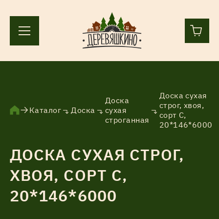
+7 (812) 244-36-44
+7 (911) 836-98-55
Доска сухая
Доска
строг, хвоя,
Каталог
Доска
сухая
сорт С,
Ленинградская область, Всеволожский р-н, пос.
строганная
20*146*6000
Лесколово, земля Аньялово.
ПН-ПТ 9:00 – 17:00
ДОСКА СУХАЯ СТРОГ,
ХВОЯ, СОРТ С,
Каталог
20*146*6000
Услуги