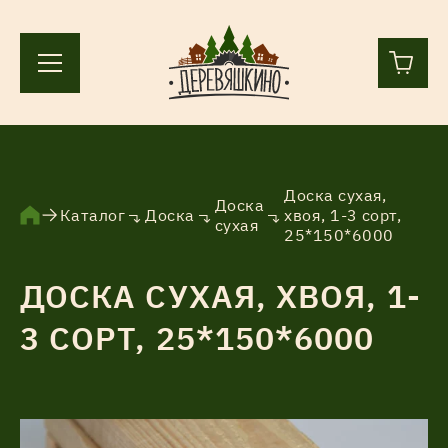
+7 (812) 244-36-44
+7 (911) 836-98-55
Доска сухая,
Доска
Каталог
Доска
хвоя, 1-3 сорт,
сухая
25*150*6000
Ленинградская область, Всеволожский р-н, пос.
Лесколово, земля Аньялово.
ДОСКА СУХАЯ, ХВОЯ, 1-
ПН-ПТ 9:00 – 17:00
3 СОРТ, 25*150*6000
Каталог
Услуги