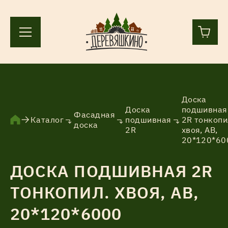
+7 (812) 244-36-44
+7 (911) 836-98-55
Доска
Доска
подшивная
Фасадная
Каталог
подшивная
2R тонкопи
Ленинградская область, Всеволожский р-н, пос.
доска
2R
хвоя, АВ,
Лесколово, земля Аньялово.
20*120*60
ПН-ПТ 9:00 – 17:00
ДОСКА ПОДШИВНАЯ 2R
ТОНКОПИЛ. ХВОЯ, АВ,
Каталог
20*120*6000
Услуги