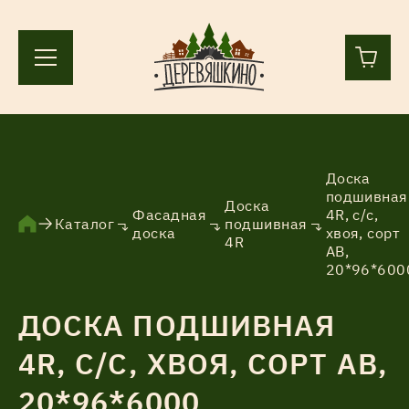
+7 (812) 244-36-44
+7 (911) 836-98-55
Доска
подшивная
Доска
Фасадная
4R, с/с,
Ленинградская область, Всеволожский р-н, пос.
Каталог
подшивная
доска
хвоя, сорт
Лесколово, земля Аньялово.
4R
АВ,
ПН-ПТ 9:00 – 17:00
20*96*600
ДОСКА ПОДШИВНАЯ
Каталог
4R, С/С, ХВОЯ, СОРТ АВ,
20*96*6000
Услуги