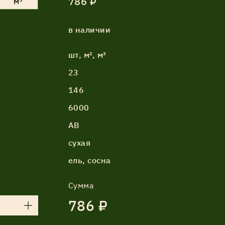
786 ₽
м³
в наличии
шт, м², м³
23
146
6000
АВ
сухая
ель, сосна
Сумма
786 ₽