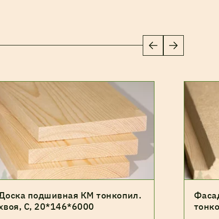
Доска подшивная КМ тонкопил.
Фасад
хвоя, С, 20*146*6000
тонко