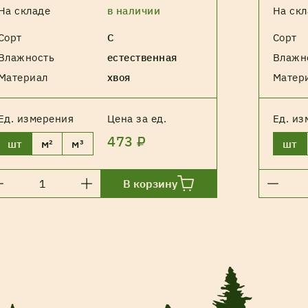
На складе
в наличии
На скл
Сорт
С
Сорт
Влажность
естественная
Влажн
Материал
хвоя
Матер
Ед. измерения
Цена за ед.
Ед. из
473 ₽
шт
м²
м³
шт
В корзину