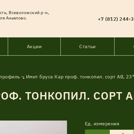
сть, Всеволожский р-н,
ля Аньялово.
+7 (812) 244-
Акции
Статьи
 профиль
Имит бруса Кар проф. тонкопил. сорт АВ, 2
ОФ. ТОНКОПИЛ. СОРТ А
Ед. измерения