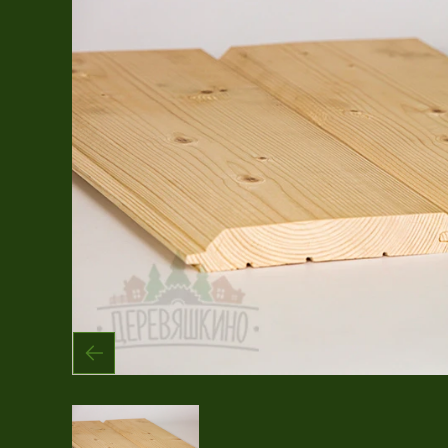
Имитация бруса
Крашеная продукция
Планкен
Рейка
Террасная доска
Фасадная доска