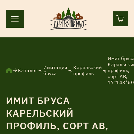
+7 (812) 244-36-44
+7 (911) 836-98-55
Имит брус
Карельски
Имитация
Карельский
Каталог
профиль,
Ленинградская область, Всеволожский р-н, пос.
бруса
профиль
сорт АВ,
Лесколово, земля Аньялово.
17*143*6
ПН-ПТ 9:00 – 17:00
ИМИТ БРУСА
КАРЕЛЬСКИЙ
Каталог
ПРОФИЛЬ, СОРТ АВ,
Услуги