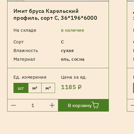
Имит бруса Карельский
профиль, сорт С, 36*196*6000
На складе
в наличии
Сорт
С
Влажность
сухая
Материал
ель, сосна
Ед. измерения
Цена за ед.
1185 ₽
шт
м²
м³
В корзину