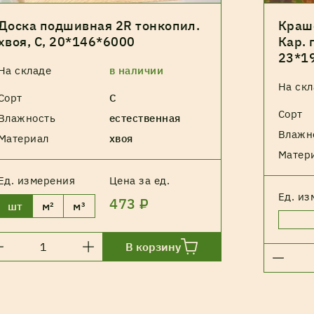
Доска подшивная 2R тонкопил.
Краш
хвоя, С, 20*146*6000
Кар. 
23*1
На складе
в наличии
На скл
Сорт
С
Сорт
Влажность
естественная
Влажн
Материал
хвоя
Матер
Ед. измерения
Цена за ед.
Ед. из
473 ₽
шт
м²
м³
В корзину