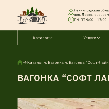
Ленинградская обла
пос. Лесколово, зем
ПН-ПТ 9:00 – 17:00
Каталог
Услуги
Брус
Каталог
Вагонка
Вагонка "Софт-Лайн
Брусок
ВАГОНКА “СОФТ ЛАЙ
Вагонка
Доска
Доска тонкопиленная