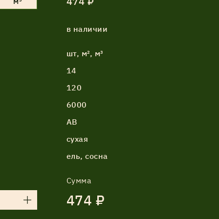
474 ₽
м³
в наличии
шт, м², м³
14
120
6000
АВ
сухая
ель, сосна
Сумма
474 ₽