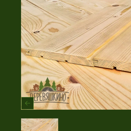
Имитация бруса
Крашеная продукция
Планкен
Рейка
Террасная доска
Фасадная доска