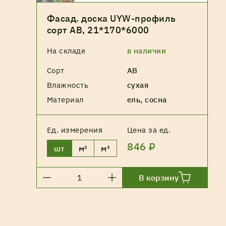
Фасад. доска UYW-профиль
сорт АВ, 21*170*6000
На складе
в наличии
Сорт
АВ
Влажность
сухая
Материал
ель, сосна
Ед. измерения
Цена за ед.
846 ₽
шт
м²
м³
В корзину