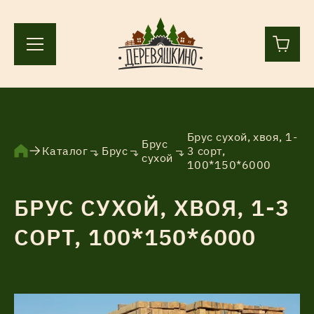
+7 (812) 244-36-44
+7 (911) 836-98-55
Брус сухой, хвоя, 1-
Брус
Каталог
Брус
3 сорт,
сухой
100*150*6000
Ленинградская область, Всеволожский р-н, пос.
Лесколово, земля Аньялово.
БРУС СУХОЙ, ХВОЯ, 1-3
ПН-ПТ 9:00 – 17:00
СОРТ, 100*150*6000
Каталог
Услуги