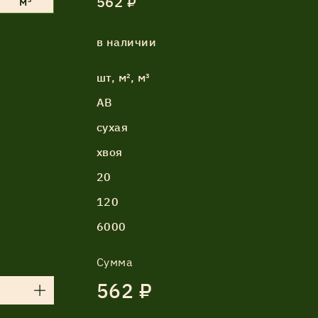
562 ₽
м³
в наличии
шт, м², м³
АВ
сухая
хвоя
20
120
6000
Сумма
562 ₽