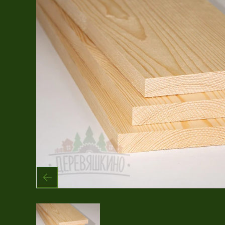
Имитация бруса
Крашеная продукция
Планкен
Рейка
Террасная доска
Фасадная доска