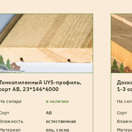
Тонкопиленный UYS-профиль,
Доска
сорт АВ, 23*146*6000
1-3 с
На складе
в наличии
На скл
Сорт
АВ
Сорт
Влажность
естественная
Влажн
Материал
ель, сосна
Матер