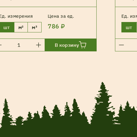
Ед. измерения
Цена за ед.
Ед. из
786 ₽
шт
м²
м³
шт
В корзину