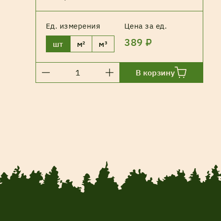
Ед. измерения
Цена за ед.
389 ₽
шт
м²
м³
В корзину