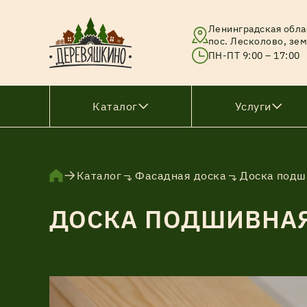
Ленинградская обла
пос. Лесколово, зем
ПН-ПТ 9:00 – 17:00
Каталог
Услуги
Брус
Каталог
Фасадная доска
Доска подш
Брусок
ДОСКА ПОДШИВНАЯ 
Вагонка
Доска
Доска тонкопиленная