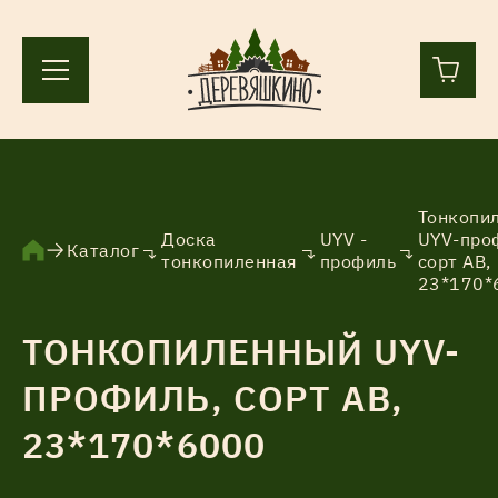
+7 (812) 244-36-44
+7 (911) 836-98-55
Тонкопи
Доска
UYV -
UYV-про
Каталог
тонкопиленная
профиль
сорт АВ,
Ленинградская область, Всеволожский р-н, пос.
23*170*
Лесколово, земля Аньялово.
ПН-ПТ 9:00 – 17:00
ТОНКОПИЛЕННЫЙ UYV-
ПРОФИЛЬ, СОРТ АВ,
Каталог
23*170*6000
Услуги