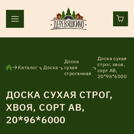
+7 (812) 244-36-44
+7 (911) 836-98-55
Доска сухая
Доска
строг, хвоя,
Каталог
Доска
сухая
сорт АВ,
Ленинградская область, Всеволожский р-н, пос.
строганная
20*96*6000
Лесколово, земля Аньялово.
ПН-ПТ 9:00 – 17:00
ДОСКА СУХАЯ СТРОГ,
ХВОЯ, СОРТ АВ,
Каталог
20*96*6000
Услуги