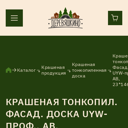
+7 (812) 244-36-44
+7 (911) 836-98-55
Краше
тонкоп
Крашеная
Крашеная
Фасад
Ленинградская область, Всеволожский р-н, пос.
Каталог
тонкопиленная
продукция
UYW-п
Лесколово, земля Аньялово.
доска
АВ,
ПН-ПТ 9:00 – 17:00
23*14
КРАШЕНАЯ ТОНКОПИЛ.
Каталог
ФАСАД. ДОСКА UYW-
ПРОФ., АВ,
Услуги