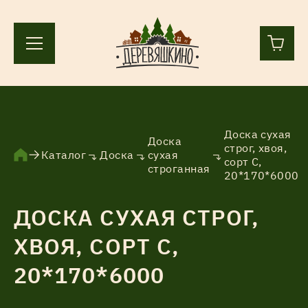
+7 (812) 244-36-44
+7 (911) 836-98-55
Доска сухая
Доска
строг, хвоя,
Каталог
Доска
сухая
сорт С,
Ленинградская область, Всеволожский р-н, пос.
строганная
20*170*6000
Лесколово, земля Аньялово.
ПН-ПТ 9:00 – 17:00
ДОСКА СУХАЯ СТРОГ,
ХВОЯ, СОРТ С,
Каталог
20*170*6000
Услуги