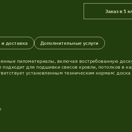
Заказ в 1 к
 и доставка
Дополнительные услуги
енные пиломатериалы, включая востребованную доску 
л подходит для подшивки свесов кровли, потолков в к
ветствует установленным техническим нормам: доска 
у