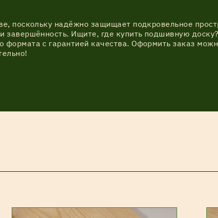
ве, поскольку надёжно защищает подкровельное простр
и завершённость. Ищите, где купить подшивную доску
 формата с гарантией качества. Оформить заказ можно
тельно!