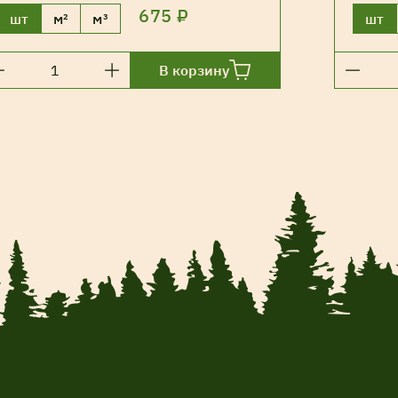
675 ₽
шт
м²
м³
шт
В корзину