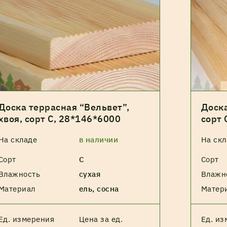
Доска террасная “Вельвет”,
Доска
хвоя, сорт С, 28*146*6000
сорт 
На складе
в наличии
На скл
Сорт
С
Сорт
Влажность
сухая
Влажн
Материал
ель, сосна
Матер
Ед. измерения
Цена за ед.
Ед. из