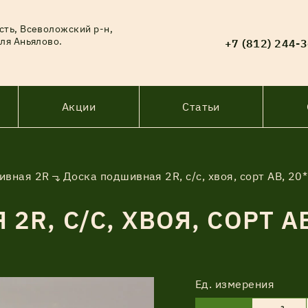
сть, Всеволожский р-н,
ля Аньялово.
+7 (812) 244-
Акции
Статьи
ивная 2R
Доска подшивная 2R, с/с, хвоя, сорт АВ, 2
R, С/С, ХВОЯ, СОРТ А
Ед. измерения