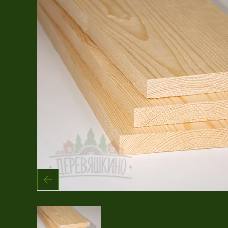
Имитация бруса
Крашеная продукция
Планкен
Рейка
Террасная доска
Фасадная доска