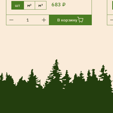
683 ₽
шт
м²
м³
В корзину