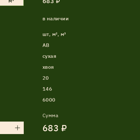
683 ₽
м³
в наличии
шт, м², м³
АВ
сухая
хвоя
20
146
6000
Сумма
683 ₽