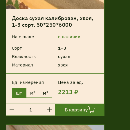
Акции
Доска сухая калиброван, хвоя,
1-3 сорт, 50*250*6000
Соглашение об обработке
Статьи
На складе
в наличии
персональных данных
Сорт
Соглашение об обработке
1–3
О компании
персональных данных
Влажность
сухая
Материал
хвоя
Контакты
Ед. измерения
Цена за ед.
2213 ₽
шт
м²
м³
В корзину