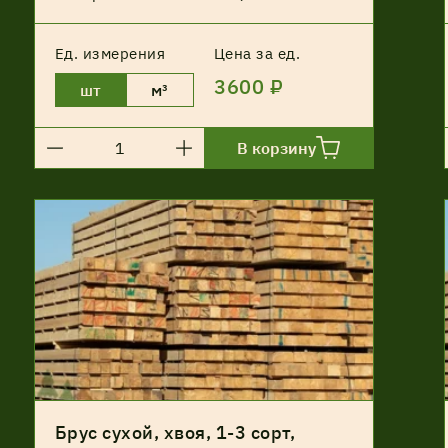
Ед. измерения
Цена за ед.
3600 ₽
шт
м³
В корзину
Брус сухой, хвоя, 1-3 сорт,