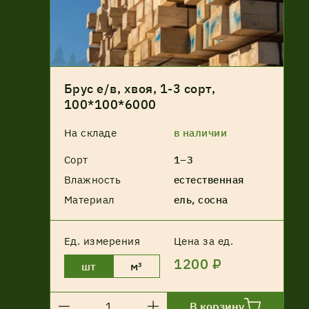
Имитация бруса
Крашеная продукция
Планкен
Брус е/в, хвоя, 1-3 сорт,
100*100*6000
Рейка
На складе
в наличии
Террасная доска
Сорт
1–3
Влажность
естественная
Фасадная доска
Материал
ель, сосна
Ед. измерения
Цена за ед.
1200 ₽
шт
м³
В корзину