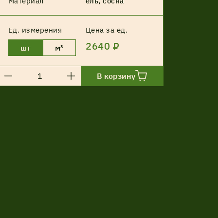
Материал
ель, сосна
Ед. измерения
Цена за ед.
2640 ₽
шт
м³
В корзину