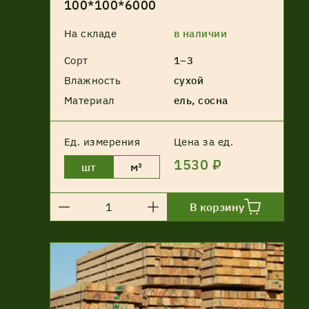
100*100*6000
На складе
в наличии
Сорт
1–3
Влажность
сухой
Материал
ель, сосна
Ед. измерения
Цена за ед.
1530 ₽
шт
м³
В корзину