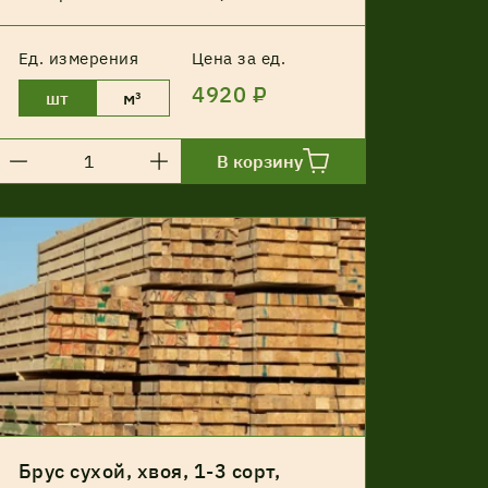
Ед. измерения
Цена за ед.
4920 ₽
шт
м³
В корзину
Брус сухой, хвоя, 1-3 сорт,