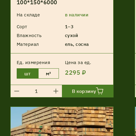
100*150*6000
На складе
в наличии
Сорт
1–3
Влажность
сухой
Материал
ель, сосна
Ед. измерения
Цена за ед.
2295 ₽
шт
м³
В корзину