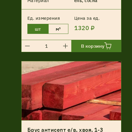
Материал
ель, сосна
Ед. измерения
Цена за ед.
1320 ₽
шт
м³
В корзину
Брус антисепт е/в, хвоя, 1-3