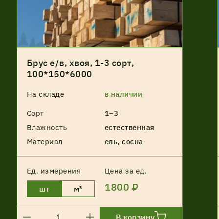
Соглашение об обработке
персональных данных
Брус е/в, хвоя, 1-3 сорт,
100*150*6000
Соглашение об обработке
персональных данных
На складе
в наличии
Сорт
1–3
Влажность
естественная
Материал
ель, сосна
Ед. измерения
Цена за ед.
1800 ₽
шт
м³
В корзину