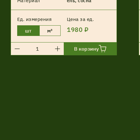
Материал
ель, сосна
Ед. измерения
Цена за ед.
1980 ₽
шт
м³
В корзину