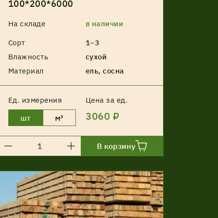
100*200*6000
На складе
в наличии
Сорт
1–3
Влажность
сухой
Материал
ель, сосна
Ед. измерения
Цена за ед.
3060 ₽
шт
м³
В корзину