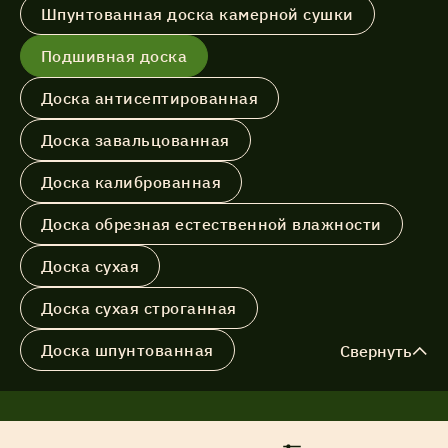
Шпунтованная доска камерной сушки
Акции
Подшивная доска
Доска антисептированная
Соглашение об обработке
Статьи
персональных данных
Доска завальцованная
Соглашение об обработке
Доска калиброванная
О компании
персональных данных
Доска обрезная естественной влажности
Контакты
Доска сухая
Доска сухая строганная
Доска шпунтованная
Свернуть